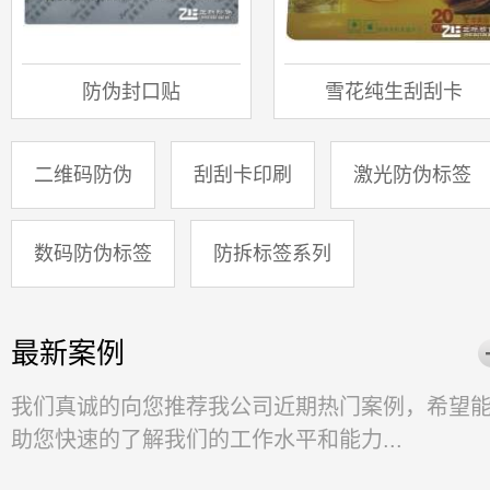
防伪封口贴
雪花纯生刮刮卡
二维码防伪
刮刮卡印刷
激光防伪标签
数码防伪标签
防拆标签系列
最新案例
我们真诚的向您推荐我公司近期热门案例，希望
助您快速的了解我们的工作水平和能力...