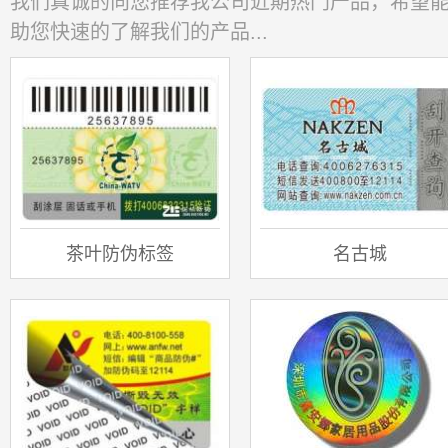
我们真诚的向您推荐我公司近期热门产品，希望
助您快速的了解我们的产品...
茶叶防伪标签
名古城