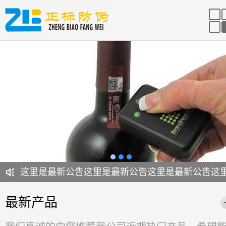
这里是最新公告这里是最新公告这里是最新公告这
最新产品